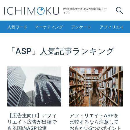
Web担当者のための情報収集メデ
検
ィア
人気ワード
マーケティング
アンケート
アフィリエイト
「ASP」人気記事ランキング
【広告主向け】アフィ
アフィリエイトASPを
リエイト広告が出稿で
比較するなら注意して
きる国内ASP12選
おきたい5つのポイント