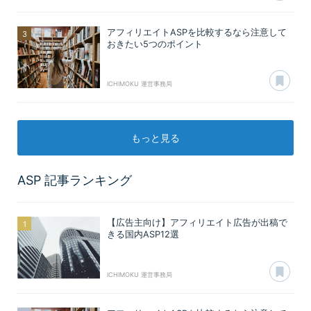
アフィリエイトASPを比較するなら注意して
おきたい5つのポイント
あ
ICHIMOKU 運営事務局
もっと見る
ASP
記事ランキング
【広告主向け】アフィリエイト広告が出稿で
きる国内ASP12選
あ
ICHIMOKU 運営事務局