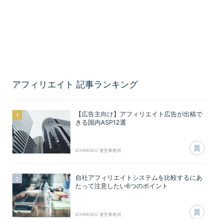
アフィリエイト
記事ランキング
【広告主向け】アフィリエイト広告が出稿で
きる国内ASP12選
あ
ICHIMOKU 運営事務局
自社アフィリエイトシステムを比較するにあ
たって注意したい6つのポイント
あ
ICHIMOKU 運営事務局