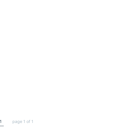
1
page 1 of 1