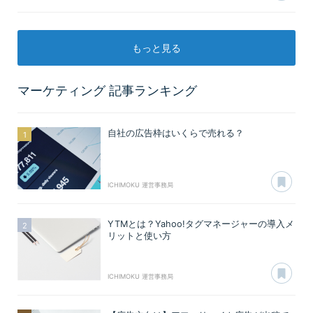
もっと見る
マーケティング
記事ランキング
自社の広告枠はいくらで売れる？
あ
ICHIMOKU 運営事務局
YTMとは？Yahoo!タグマネージャーの導入メ
リットと使い方
あ
ICHIMOKU 運営事務局