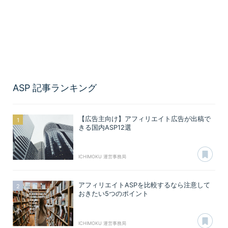
ASP
記事ランキング
【広告主向け】アフィリエイト広告が出稿で
きる国内ASP12選
あ
ICHIMOKU 運営事務局
アフィリエイトASPを比較するなら注意して
おきたい5つのポイント
あ
ICHIMOKU 運営事務局