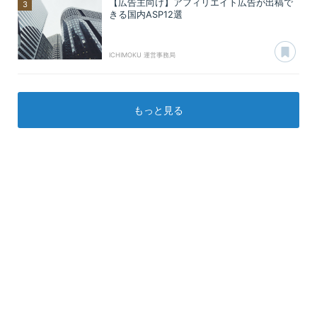
【広告主向け】アフィリエイト広告が出稿で
きる国内ASP12選
あ
ICHIMOKU 運営事務局
もっと見る