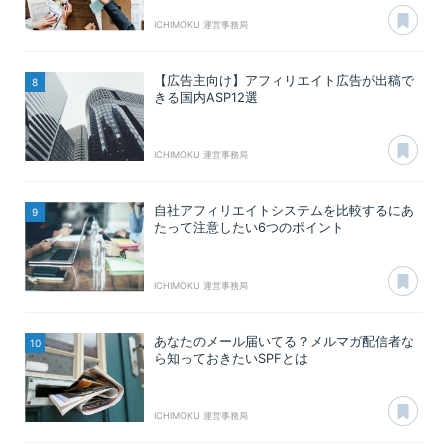
あ
ICHIMOKU 運営事務局
【広告主向け】アフィリエイト広告が出稿で
きる国内ASP12選
あ
ICHIMOKU 運営事務局
自社アフィリエイトシステムを比較するにあ
たって注意したい6つのポイント
あ
ICHIMOKU 運営事務局
あなたのメール届いてる？メルマガ配信者な
ら知っておきたいSPFとは
あ
ICHIMOKU 運営事務局