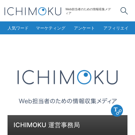
Web担当者のための情報収集メデ
検
ィア
人気ワード
マーケティング
アンケート
アフィリエイト
Copy 
ICHIMOKU 運営事務局