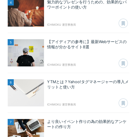
魅力的なプレゼンを行うための、効果的なパ
ワーポイントの使い方
あ
ICHIMOKU 運営事務局
【アイディアの参考に】最新Webサービスの
情報が分かるサイト8選
あ
ICHIMOKU 運営事務局
YTMとは？Yahoo!タグマネージャーの導入メ
リットと使い方
あ
ICHIMOKU 運営事務局
より良いイベント作りの為の効果的なアンケ
ートの作り方